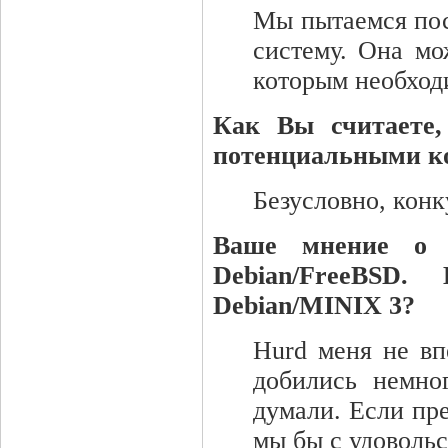
Мы пытаемся пос
систему. Она мо
которым необход
Как Вы считаете,
потенциальными к
Безусловно, конк
Ваше мнение о п
Debian/FreeBSD
Debian/MINIX 3?
Hurd меня не вп
добились немно
думали. Если пре
мы бы с удовольс