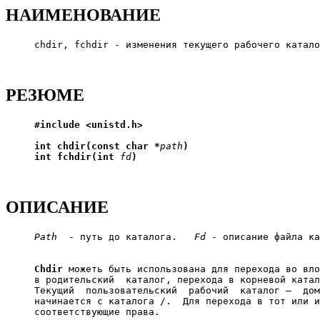
НАИМЕНОВАНИЕ
     chdir, fchdir - изменения текущего рабочего катало
РЕЗЮМЕ
#include
<unistd.h>
int
chdir(const
char
*
path
)
int
fchdir(int
fd
)
ОПИСАНИЕ
Path
  - путь до каталога.   
Fd
 - описание файла ка
Chdir
 можеть быть использована для перехода во вло
     в родительский  каталог, перехода в корневой катал
     Текущий  пользовательский  рабочий  каталог —  дом
     начинается с каталога /.  Для перехода в тот или иной катало
     соответствующие права.
