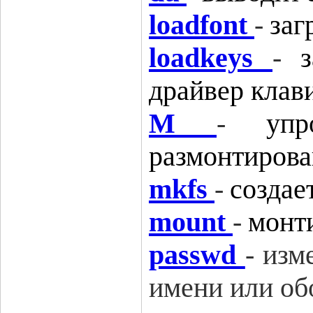
loadfont
-
заг
loadkeys
-
драйвер клав
M
-
уп
размонтирова
mkfs
-
создае
mount
-
монт
passwd
-
изм
имени или об