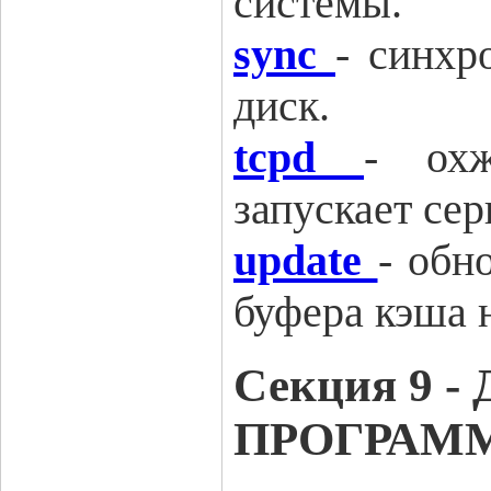
системы.
sync
-
синхр
диск.
tcpd
-
ох
запускает сер
update
-
обно
буфера кэша н
Секция 9 
ПРОГРАМ