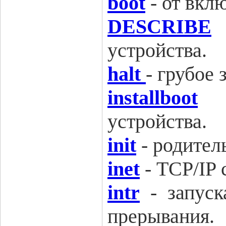
boot
-
от вкл
DESCRIBE
устройства.
halt
-
грубое 
installboot
устройства.
init
-
родитель
inet
-
TCP/IP 
intr
-
запус
прерывания.