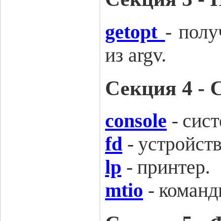
getopt
-
полу
из argv
.
Секция 4 -
console
-
сист
fd
-
устройств
lp
-
принтер.
mtio
-
команд