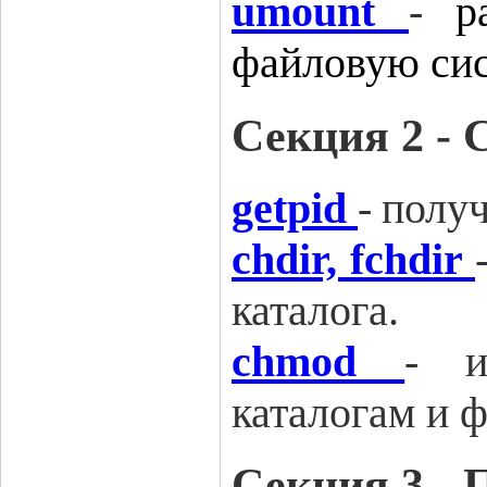
umount
-
р
файловую си
Секция 2 -
getpid
-
получ
chdir, fchdir
каталога
.
chmod
-
каталогам и 
Секция 3 -