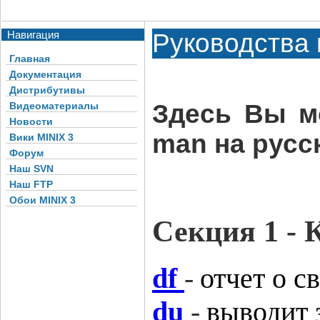
Навигация
Руководства
Главная
Документация
Дистрибутивы
Здесь Вы м
Видеоматериалы
Новости
man на русск
Вики MINIX 3
Форум
Наш SVN
Наш FTP
Обои MINIX 3
Секция 1 -
df
-
отчет о с
du
-
выводит 