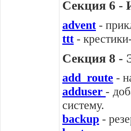
Секция 6 -
advent
-
прик
ttt
-
крестики
Секция 8 
add_route
-
н
adduser
-
доб
систему.
backup
-
резе