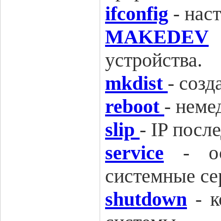
ifconfig
-
наст
MAKEDEV
устройств
а.
mkdist
-
созд
reboot
-
немед
slip
-
IP посл
service
-
о
системные се
shutdown
-
к