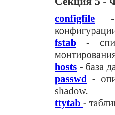
Секция 5 -
configfile
-
конфигурации
fstab
-
сп
монтирования
hosts
-
база д
passwd
-
оп
shadow.
ttytab
-
табли