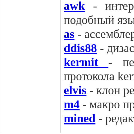
awk
-
интер
подобный яз
as
-
ассембле
ddis88
-
диза
kermit
-
п
протокола ker
elvis
-
клон ре
m4
-
макро п
mined
-
реда